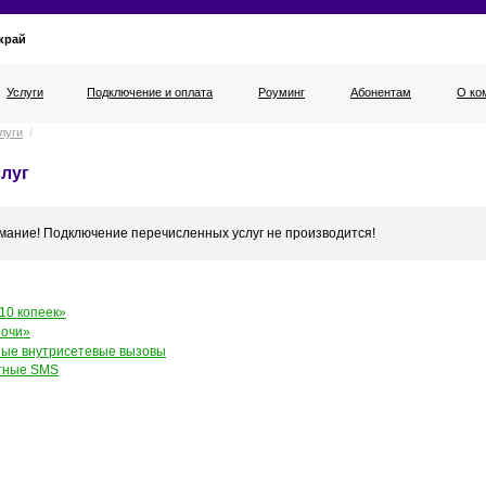
край
Услуги
Подключение и оплата
Роуминг
Абонентам
О ко
луги
/
луг
мание! Подключение перечисленных услуг не производится!
10 копеек»
ночи»
ые внутрисетевые вызовы
тные SMS