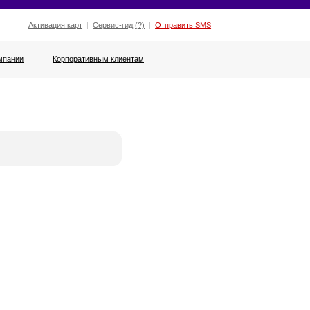
Активация карт
|
Сервис-гид
(?)
|
Отправить SMS
мпании
Корпоративным клиентам