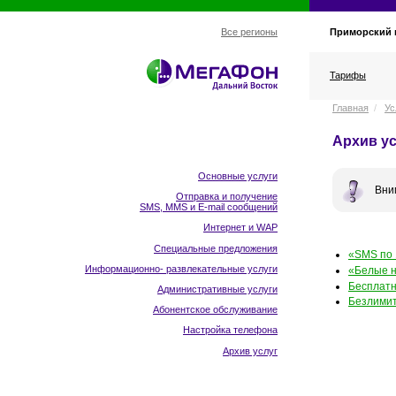
Приморский 
Все регионы
Тарифы
Главная
/
Ус
Архив ус
Основные услуги
Вни
Отправка и получение
SMS, MMS и E-mail сообщений
Интернет и WAP
Специальные предложения
«SMS по 
Информационно- развлекательные услуги
«Белые 
Бесплатн
Административные услуги
Безлими
Абонентское обслуживание
Настройка телефона
Архив услуг