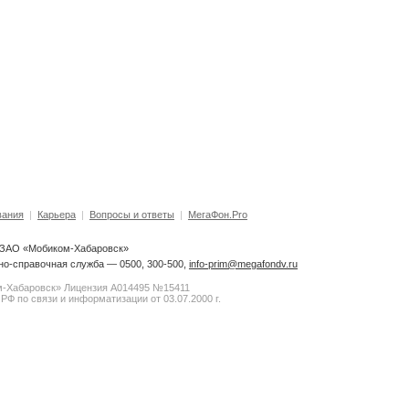
вания
|
Карьера
|
Вопросы и ответы
|
МегаФон.Pro
6 ЗАО «Мобиком-Хабаровск»
о-справочная служба — 0500, 300-500,
info-prim@megafondv.ru
-Хабаровск» Лицензия А014495 №15411
РФ по связи и информатизации от 03.07.2000 г.