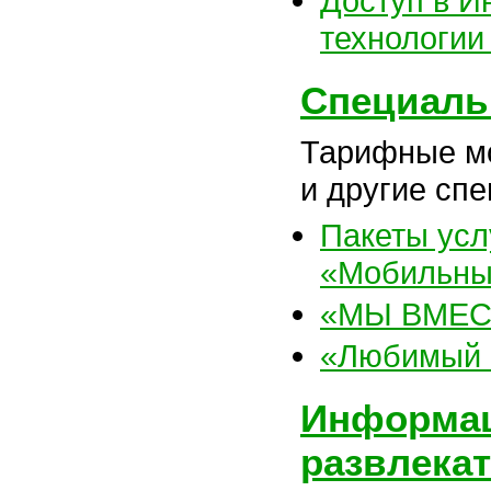
Доступ в И
технологи
Специаль
Тарифные мо
и другие сп
Пакеты усл
«Мобильны
«МЫ ВМЕС
«Любимый 
Информац
развлека