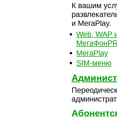
К вашим усл
развлекате
и МегаPlay.
Web, WAP и
МегаФонP
МегаPlay
SIM-меню
Админист
Переодическ
администрат
Абонентс