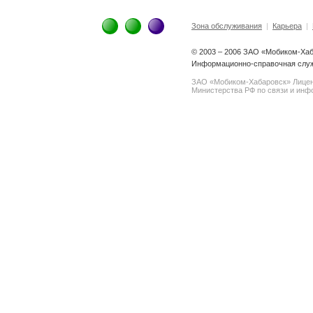
Зона обслуживания
|
Карьера
|
© 2003 – 2006 ЗАО «Мобиком-Ха
Информационно-справочная служ
ЗАО «Мобиком-Хабаровск» Лице
Министерства РФ по связи и инфо
spam@support.trendmicro.com