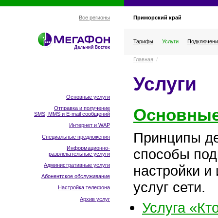
Приморский край
Все регионы
Тарифы
Услуги
Подключени
Главная
/
Услуги
Основные услуги
Основные
Отправка и получение
SMS, MMS и E-mail сообщений
Интернет и WAP
Принципы де
Специальные предложения
Информационно-
способы под
развлекательные услуги
Административные услуги
настройки и
Абонентское обслуживание
услуг сети.
Настройка телефона
Архив услуг
Услуга «Кт