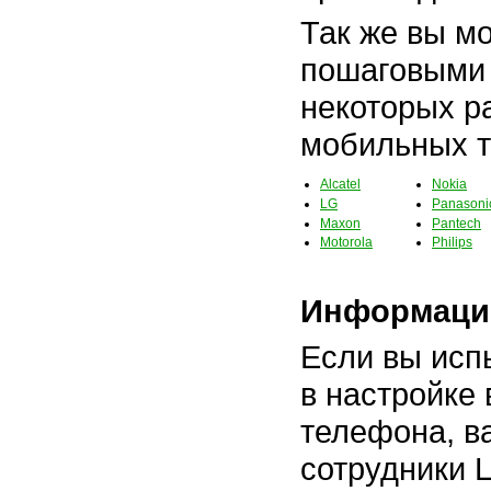
Так же вы м
пошаговыми 
некоторых р
мобильных 
Alcatel
Nokia
LG
Panasoni
Maxon
Pantech
Motorola
Philips
Информацио
Если вы исп
в настройке
телефона, в
сотрудники 