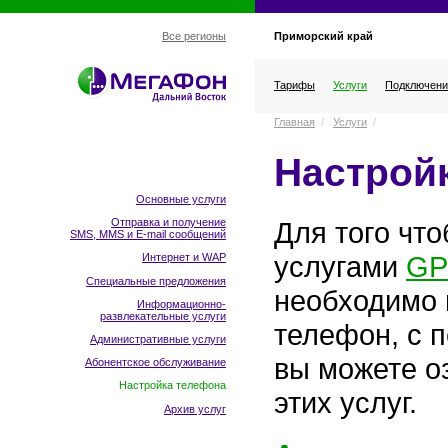
Приморский край
Все регионы
Тарифы
Услуги
Подключени
Главная
/
Услуги
/
Настрой
Основные услуги
Для того чт
Отправка и получение
SMS, MMS и E-mail сообщений
услугами
GP
Интернет и WAP
Специальные предложения
необходимо 
Информационно-
развлекательные услуги
телефон, с 
Административные услуги
вы можете о
Абонентское обслуживание
Настройка телефона
этих услуг.
Архив услуг