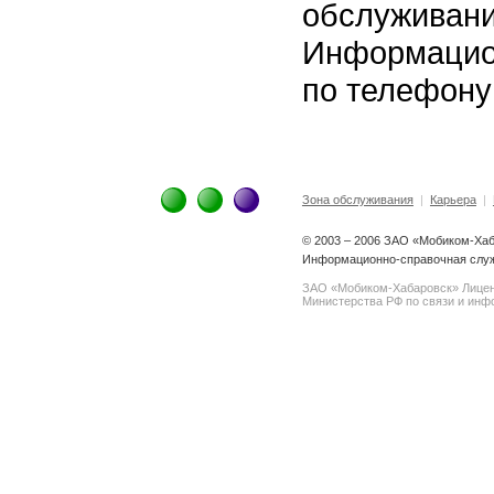
обслуживани
Информацио
по телефону
Зона обслуживания
|
Карьера
|
© 2003 – 2006 ЗАО «Мобиком-Ха
Информационно-справочная служ
ЗАО «Мобиком-Хабаровск» Лице
Министерства РФ по связи и инфо
spam@support.trendmicro.com