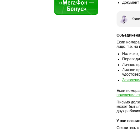
Документ
Копи
Объединени
Если номера
лицо, т.е. н
Наличие,
Переводи
Личное п
Личное пр
удостове
Заявлени
Если номера
получение с
Письмо долж
может быть 
двух рабочих
У вас возни
Свяжитесь с