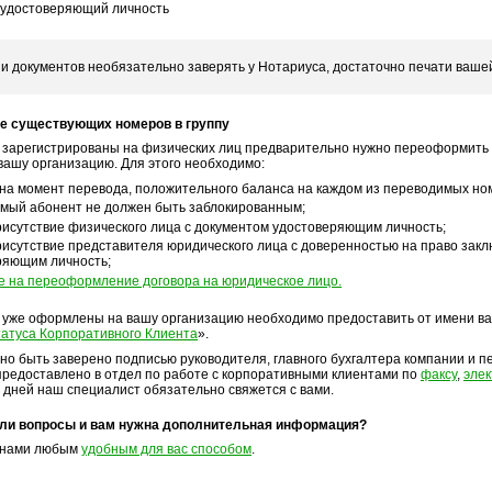
 удостоверяющий личность
и документов необязательно заверять у Нотариуса, достаточно печати ваше
е существующих номеров в группу
 зарегистрированы на физических лиц предварительно нужно переоформить
а вашу организацию. Для этого необходимо:
 на момент перевода, положительного баланса на каждом из переводимых но
мый абонент не должен быть заблокированным;
рисутствие физического лица с документом удостоверяющим личность;
исутствие представителя юридического лица с доверенностью на право закл
ряющим личность;
е на переоформление договора на юридическое лицо.
 уже оформлены на вашу организацию необходимо предоставить от имени в
татуса Корпоративного Клиента
».
но быть заверено подписью руководителя, главного бухгалтера компании и п
предоставлено в отдел по работе с корпоративными клиентами по
факсу
,
элек
 дней наш специалист обязательно свяжется с вами.
кли вопросы и вам нужна дополнительная информация?
 нами любым
удобным для вас способом
.