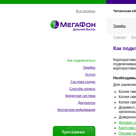
Читинская об
Все регионы
Тарифы
Главная
/
Ко
Как подк
Корпоративн
Как подключиться
подключивше
Тарифы
корпоративн
Услуги
Необходимы
Система скидок
Для заключе
Способы оплаты
Копия сви
Кредитная система
Копия сви
Копия сви
Документы
Документ,
Контактная информация
организа
Доверенно
Договор н
Карточка
Письмо н