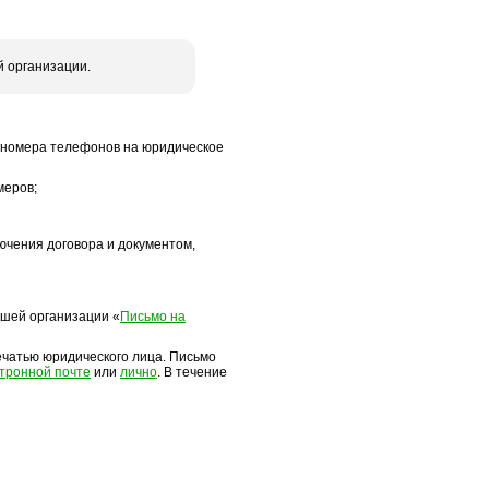
й организации.
 номера телефонов на юридическое
меров;
ючения договора и документом,
ашей организации «
Письмо на
ечатью юридического лица. Письмо
тронной почте
или
лично
. В течение