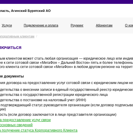
ласть, Агинский Бурятский АО
Услуги
Подключение и оплата
Роуминг
Абонентам
О ко
рпоративным клиентам
/
лючиться
ым клиентом может стать любая организация — юридическое лицо или инди
е к сети сотовой связи «МегаФон – Дальний Восток» пять и более телефонн
ого клиента сети сотовой связи «МегаФон» в любом другом регионе на терри
е документы
ния договора на предоставление услуг сотовой связи с юридическим лицом 
детельства о внесении записи в единый государственный реестр юридически
детельства о государственной регистрации юридического лица
детельства о постановке на налоговый учет (ИНН)
 подтверждающий статус руководителя организации (если договор подписыва
ции)
сть (если договор заключается в лице представителя организации)
а предоставление услуг связи
 основных сведений
а получение статуса Корпоративного Клиента