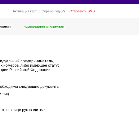
Активация карт
|
Сервис-гид
(?)
|
Отправить SMS
мпании
Корпоративным клиентам
видуальный предприниматель,
ых номеров, либо имеющее статус
тории Российской Федерации.
необходимы следующие документы:
х лиц
ется в лице руководителя