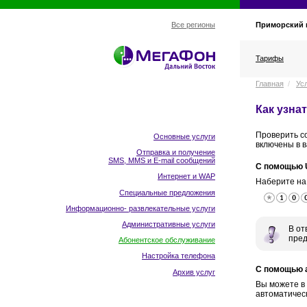
Приморский 
Все регионы
Тарифы
Главная
/
Ус
Как узна
Проверить с
Основные услуги
включены в 
Отправка и получение
SMS, MMS и E-mail сообщений
С помощью 
Интернет и WAP
Наберите на
Специальные предложения
Информационно- развлекательные услуги
Административные услуги
В от
пред
Абонентское обслуживание
Настройка телефона
С помощью 
Архив услуг
Вы можете в
автоматическ