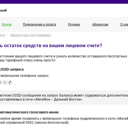
край
Услуги
Подключение и оплата
Роуминг
Абонентам
О ко
луги
/
Абонентское обслуживание
/
ть остаток средств на вашем лицевом счете?
остояние вашего лицевого счета и узнать количество оставшихся бесплатных
ваш тарифный план) очень просто:
USSD-запроса
 мобильном телефоне запрос:
ветном USSD-сообщении на запрос баланса может содержаться дополнитель
оставляемых в сети «МегаФон – Дальний Восток».
автоматического голосового меню
 любое время позвонить с мобильного телефона подключенного к сети «Мега
ой справочной 0501 (звонок бесплатный).