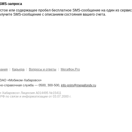
SMS-запроса
устое или содержащее пробел бесплатное SMS-сообщение на один из сервис
получите SMS-сообщение с описанием состояния вашего счета.
вания
|
Карьера
|
Вопросы и ответы
|
МегаФон.Pro
6 ЗАО «Мобиком-Хабаровск»
о-справочная служба — 0500, 300-500,
info-prim@megafondv.ru
-Хабаровск» Лицензия А014495 №15411
РФ по связи и информатизации от 03.07.2000 г.