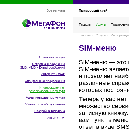
Приморский край
Все регионы
Тарифы
Услуги
Подключени
Главная
/
Услуги
/
Информацио
SIM-меню
Основные услуги
SIM-меню — это 
Отправка и получение
SIM-меню являет
SMS, MMS и E-mail сообщений
Интернет и WAP
и позволяет наиб
Специальные предложения
различные справ
Информационно-
которых постоян
развлекательные услуги
Теперь у вас не
Административные услуги
Абонентское обслуживание
множество серви
Настройка телефона
записную книжку
Архив услуг
вам пункт в меню
ответ в виде SM