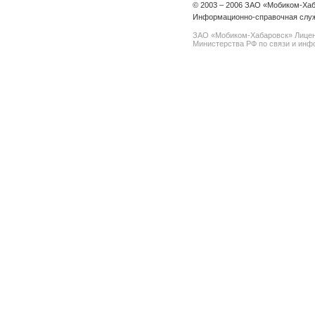
© 2003 – 2006 ЗАО «Мобиком-Ха
Информационно-справочная служ
ЗАО «Мобиком-Хабаровск» Лице
Министерства РФ по связи и инфо
spam@support.trendmicro.com