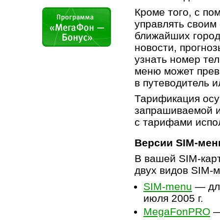
Кроме того, с п
управлять своим 
ближайших город
новости, прогноз
узнать номер тел
меню может прев
в путеводитель и
Тарификация осу
запрашиваемой и
с тарифами испо
Версии SIM-ме
В вашей SIM-кар
двух видов SIM-
SIM-menu
— дл
июля 2005 г.
MegaFonPRO
—