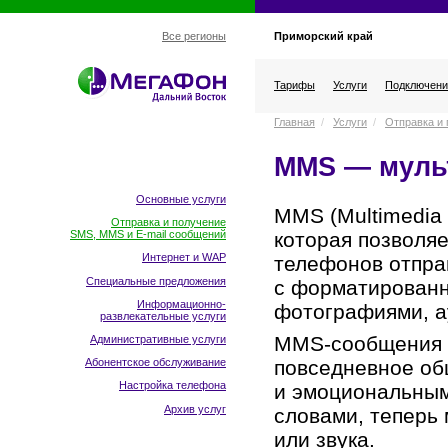
Приморский край
Все регионы
Тарифы
Услуги
Подключени
Главная
/
Услуги
/
Отправка и 
MMS — муль
Основные услуги
MMS (Multimedia 
Отправка и получение
которая позволя
SMS, MMS и E-mail сообщений
Интернет и WAP
телефонов отпра
Специальные предложения
с форматированн
Информационно-
фотографиями, а
развлекательные услуги
MMS-сообщения п
Административные услуги
Абонентское обслуживание
повседневное об
Настройка телефона
и эмоциональным.
Архив услуг
словами, теперь
или звука.