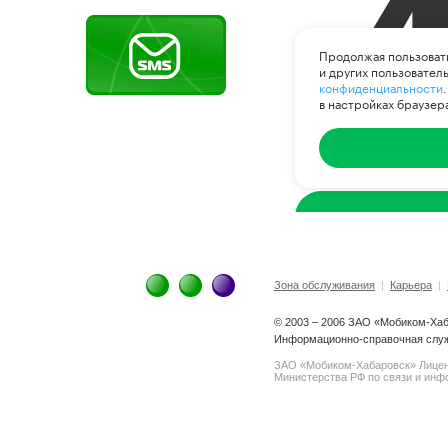
Зона обслуживания
|
Карьера
|
© 2003 – 2006 ЗАО «Мобиком-Ха
Информационно-справочная служ
ЗАО «Мобиком-Хабаровск» Лице
Министерства РФ по связи и инфо
spam@support.trendmicro.com