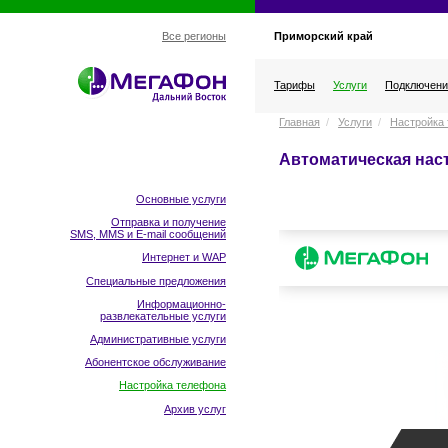
Приморский край
Все регионы
Тарифы
Услуги
Подключени
Главная
/
Услуги
/
Настройка
Автоматическая нас
Основные услуги
Отправка и получение
SMS, MMS и E-mail сообщений
Интернет и WAP
Специальные предложения
Информационно-
развлекательные услуги
Административные услуги
Абонентское обслуживание
Настройка телефона
Архив услуг