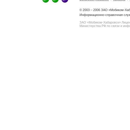
© 2003 – 2006 ЗАО «Мобиком-Ха
Информационно-справочная служ
ЗАО «Мобиком-Хабаровск» Лице
Министерства РФ по связи и инфо
spam@support.trendmicro.com