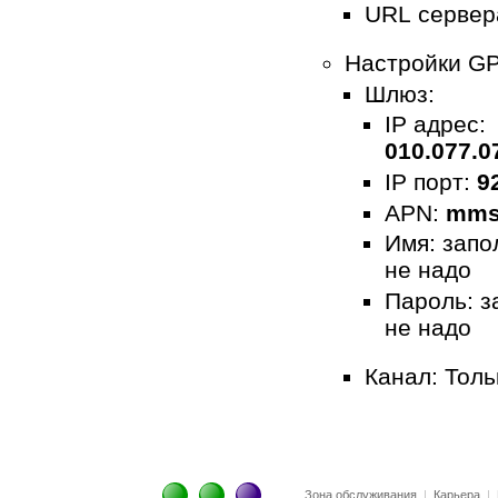
URL сервер
Настройки G
Шлюз:
IP адрес:
010.077.0
IP порт:
9
APN:
mms
Имя: запо
не надо
Пароль: з
не надо
Канал: Тол
Зона обслуживания
|
Карьера
|