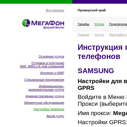
Приморский край
Все регионы
Тарифы
Услуги
Подключени
Главная
/
Услуги
/
Настройка 
Инструкция 
телефонов
Основные услуги
Отправка и получение
SMS, MMS и E-mail сообщений
SAMSUNG
Интернет и WAP
Настройки для 
Специальные предложения
Информационно-
GPRS
развлекательные услуги
Войдите в Mеню 
Административные услуги
Прокси (выберит
Абонентское обслуживание
Настройка телефона
Имя прокси:
Meg
Архив услуг
Настройки GPRS