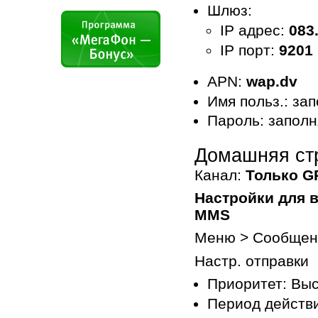
Шлюз:
IP адрес:
083
IP порт:
9201
APN:
wap.dv
Имя польз.: за
Пароль: заполн
Домашняя ст
Канал:
Только G
Настройки для 
MMS
Меню > Сообщен
Настр. отправки
Приоритет: Вы
Период действ