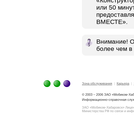
«Конструкто
или 50 минут
предоставля
ВМЕСТЕ».
Внимание! О
более чем в 
Зона обслуживания
|
Карьера
|
© 2003 – 2006 ЗАО «Мобиком-Ха
Информационно-справочная служ
ЗАО «Мобиком-Хабаровск» Лице
Министерства РФ по связи и инфо
spam@support.trendmicro.com