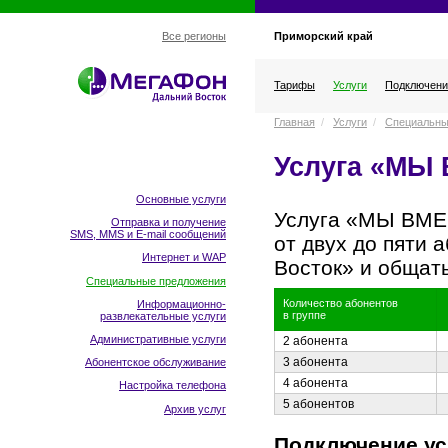
Приморский край
Все регионы
Тарифы
Услуги
Подключени
Главная
/
Услуги
/
Специальны
Услуга «МЫ
Основные услуги
Услуга «МЫ ВМ
Отправка и получение
SMS, MMS и E-mail сообщений
от двух до пяти 
Интернет и WAP
Восток» и общать
Специальные предложения
Количество абонентов
Информационно-
в группе
развлекательные услуги
Административные услуги
2 абонента
3 абонента
Абонентское обслуживание
4 абонента
Настройка телефона
5 абонентов
Архив услуг
Подключение ус