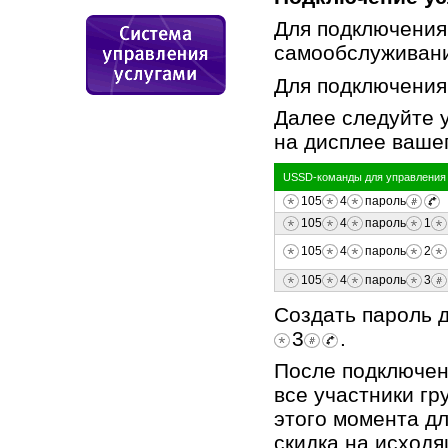
Для подключения
cамообслуживани
Для подключения
Далее следуйте 
на дисплее ваше
USSD-команды для управления 
105
4
пароль
105
4
пароль
1
105
4
пароль
2
105
4
пароль
3
Создать пароль 
3
.
После подключени
все участники г
этого момента дл
скидка на исходя